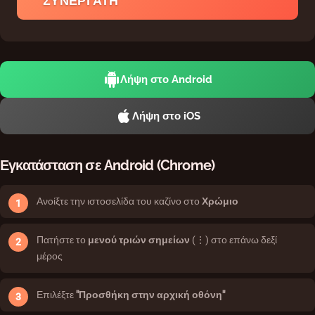
ΣΥΝΕΡΓΆΤΗ
A
n
d
r
Λήψη στο Android
o
i
d
Λήψη στο iOS
&
i
Εγκατάσταση σε Android (Chrome)
O
S
Ανοίξτε την ιστοσελίδα του καζίνο στο
Χρώμιο
Πατήστε το
μενού τριών σημείων
(⋮) στο επάνω δεξί
μέρος
Επιλέξτε
"Προσθήκη στην αρχική οθόνη"