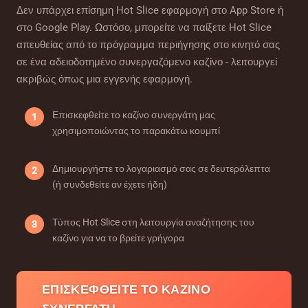
γ
Δεν υπάρχει επίσημη
Hot Slice
εφαρμογή στο App Store ή
ή
στο Google Play. Ωστόσο, μπορείτε να παίξετε
Hot Slice
H
απευθείας από το πρόγραμμα περιήγησης στο κινητό σας
o
σε ένα αδειοδοτημένο συνεργαζόμενο καζίνο - λειτουργεί
t
ακριβώς όπως μια εγγενής εφαρμογή.
S
l
Επισκεφθείτε το καζίνο συνεργάτη μας
i
χρησιμοποιώντας το παρακάτω κουμπί
c
e
Δημιουργήστε το λογαριασμό σας σε δευτερόλεπτα
-
(ή συνδεθείτε αν έχετε ήδη)
Λ
ή
Τύπος
Hot Slice
στη λειτουργία αναζήτησης του
ψ
καζίνο για να το βρείτε γρήγορα
η
γ
ι
ΕΠΙΣΚΕΦΘΕΊΤΕ ΤΟ ΚΑΖΊΝΟ
α