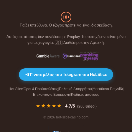
18+
Παίξε υπεύθυνα. Ο τζόγος πρέπει να είναι διασκέδαση.
Αυτός ο ιστότοπος δεν συνδέεται με
Evoplay
. Το περιεχόμενο είναι μόνο
για ψυχαγωγία. 🇺🇸 Διαθέσιμο στην Αμερική.
Γίνετε μέλος του Telegram του Hot Slice
Hot Slice
Όροι & Προϋποθέσεις
Πολιτική Απορρήτου
Υπεύθυνο Παιχνίδι
|
|
|
|
Επικοινωνία
Εφαρμογή
Κώδικες μπόνους
|
|
★★★★★
4.7
/5
(
200
ψήφοι)
© 2026 hot-slice-casino.com