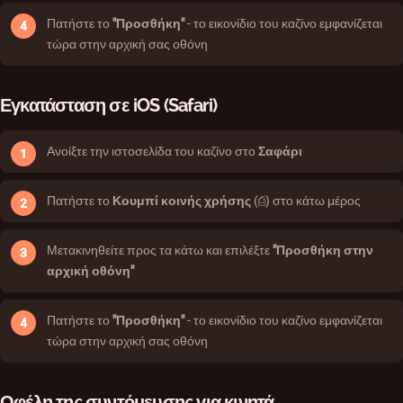
Πατήστε το
"Προσθήκη"
- το εικονίδιο του καζίνο εμφανίζεται
τώρα στην αρχική σας οθόνη
Εγκατάσταση σε iOS (Safari)
Ανοίξτε την ιστοσελίδα του καζίνο στο
Σαφάρι
Πατήστε το
Κουμπί κοινής χρήσης
(⎙) στο κάτω μέρος
Μετακινηθείτε προς τα κάτω και επιλέξτε
"Προσθήκη στην
αρχική οθόνη"
Πατήστε το
"Προσθήκη"
- το εικονίδιο του καζίνο εμφανίζεται
τώρα στην αρχική σας οθόνη
Οφέλη της συντόμευσης για κινητά