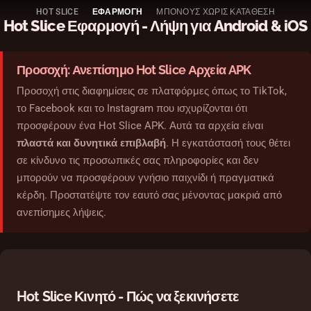
Μετάβαση
Α
HOT SLICE
ΕΦΑΡΜΟΓΉ
ΜΠΌΝΟΥΣ ΧΩΡΊΣ ΚΑΤΆΘΕΣΗ
Hot Slice
Εφαρμογή - Λήψη για Android & iOS
στο
ρ
περιεχόμενο
χ
ι
Προσοχή: Ανεπίσημο
Hot Slice
Αρχεία APK
κ
Προσοχή στις διαφημίσεις σε πλατφόρμες όπως το TikTok,
ή
το Facebook και το Instagram που ισχυρίζονται ότι
σ
προσφέρουν ένα
Hot Slice
APK. Αυτά τα αρχεία είναι
ε
πλαστά και δυνητικά επιβλαβή
. Η εγκατάστασή τους θέτει
λ
σε κίνδυνο τις προσωπικές σας πληροφορίες και δεν
ί
μπορούν να προσφέρουν γνήσιο παιχνίδι ή πραγματικά
δ
κέρδη. Προστατέψτε τον εαυτό σας μένοντας μακριά από
α
ανεπίσημες λήψεις.
Ε
φ
α
ρ
μ
Hot Slice
Κινητό - Πώς να ξεκινήσετε
ο