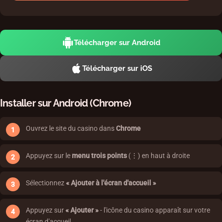
e
r
p
Télécharger sur Android
o
u
Télécharger sur iOS
r
A
n
Installer sur Android (Chrome)
d
r
Ouvrez le site du casino dans
Chrome
o
i
d
Appuyez sur le
menu trois points
(⋮) en haut à droite
e
t
Sélectionnez
« Ajouter à l'écran d'accueil »
i
O
Appuyez sur
« Ajouter »
- l'icône du casino apparaît sur votre
S
écran d'accueil