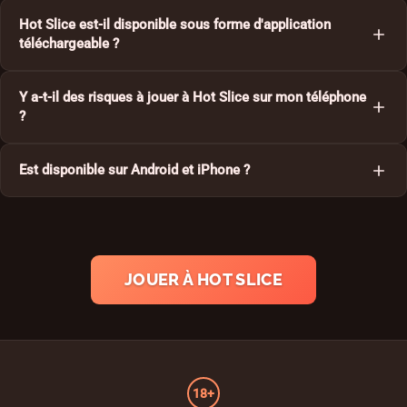
Hot Slice est-il disponible sous forme d'application
téléchargeable ?
Hot Slice n'a jamais été publié en tant qu'application mobile sur
Y a-t-il des risques à jouer à Hot Slice sur mon téléphone
quelque plateforme que ce soit. Il s'agit d'un jeu en ligne accessible
?
sur les sites des casinos. Pour une expérience mobile
transparente, nous vous recommandons de sauvegarder le
Oui, à condition de jouer sur un casino agréé et régulé. Notre
casino en tant que raccourci sur votre téléphone.
Est disponible sur Android et iPhone ?
casino partenaire utilise le chiffrement SSL et est régulé par des
autorités de jeu réputées. Évitez les APK pirates.
Hot Slice fonctionne sur tout smartphone ou tablette moderne -
Android (Chrome), iPhone et iPad (Safari). Aucun téléchargement
nécessaire.
JOUER À
HOT SLICE
18+