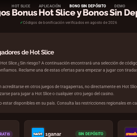
HOT SLICE
APLICACIÓN
BONO SIN DEPÓSITO
DEMO
gos Bonus
Hot Slice
y Bonos Sin De
✓
Códigos de bonificación verificados en agosto de 2026
gadores de
Hot Slice
r
Hot Slice
¿Sin riesgo? A continuación encontrará una selección de código
onfiamos. Reclame una de estas ofertas para empezar a jugar con tiradas 
n acreditarse en otros juegos de tragaperras, no directamente en
Hot Slic
zarse para jugar a
Hot Slice
o cualquier otro juego del casino.
estar disponibles en su país. Consulta las restricciones regionales en ca
1ganar
SIN DEPÓSITO
RATIS