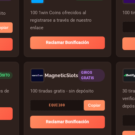
100 1win Coins ofrecidos al
100 ti
ito
registrarse a través de nuestro
opiar
enlace
Reclamar Bonificación
GIROS
MagneticSlots
ÓSITO
GRATIS
és de
100 tiradas gratis - sin depósito
30 tir
verifi
Copiar
EQUI100
depós
Reclamar Bonificación