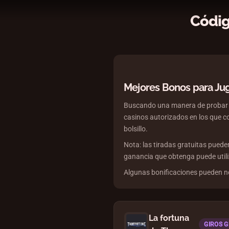
Ir
I
Códi
al
n
contenido
i
c
i
o
C
Mejores Bonos para Ju
ó
Buscando una manera de proba
d
casinos autorizados en los que c
i
bolsillo.
g
Nota: las tiradas gratuitas puede
o
ganancia que obtenga puede utili
s
B
Algunas bonificaciones pueden no 
o
n
u
La fortuna
s
GIROS G