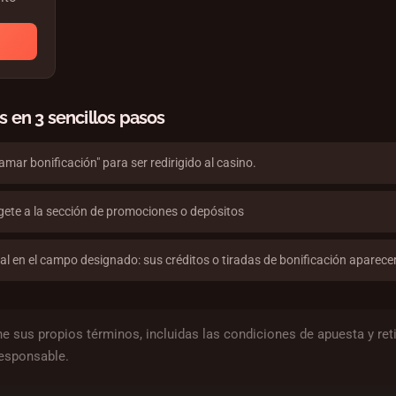
s en 3 sencillos pasos
lamar bonificación" para ser redirigido al casino.
rígete a la sección de promociones o depósitos
al en el campo designado: sus créditos o tiradas de bonificación aparece
ne sus propios términos, incluidas las condiciones de apuesta y re
responsable.