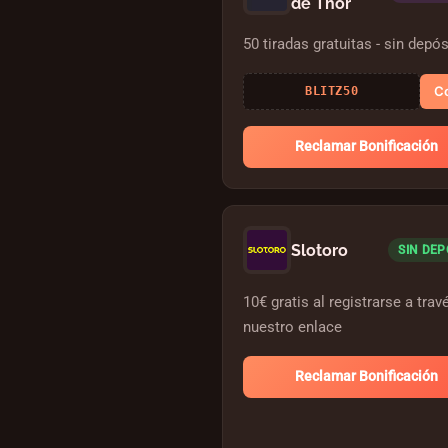
de Thor
H
o
50 tiradas gratuitas - sin depós
t
S
C
BLITZ50
l
i
Reclamar Bonificación
c
e
y
B
Slotoro
SIN DEP
o
n
10€ gratis al registrarse a trav
o
nuestro enlace
s
S
Reclamar Bonificación
i
n
D