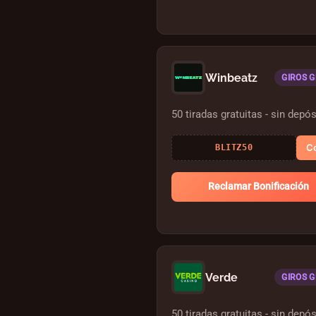
e
p
ó
s
Winbeatz
GIROS G
i
t
50 tiradas gratuitas - sin depós
o
C
BLITZ50
Reclamar Bonificación
Verde
GIROS G
50 tiradas gratuitas - sin depós