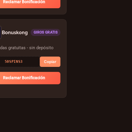
Reclamar Bonificación
Bonuskong
GIROS GRATIS
adas gratuitas - sin depósito
Copiar
50SPINS3
Reclamar Bonificación