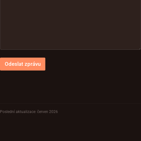
Odeslat zprávu
Poslední aktualizace: červen 2026